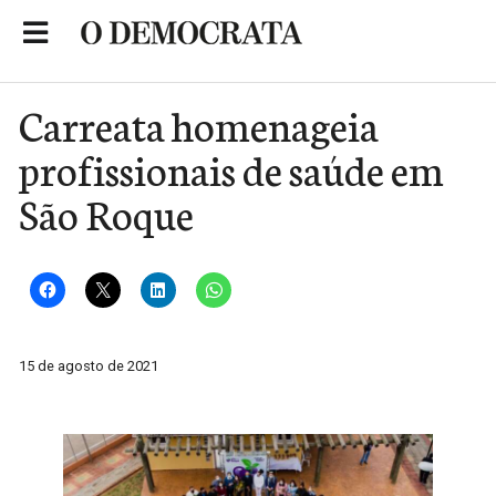
Skip
to
Portal de Notícias de São Roque
content
Carreata homenageia
profissionais de saúde em
São Roque
15 de agosto de 2021