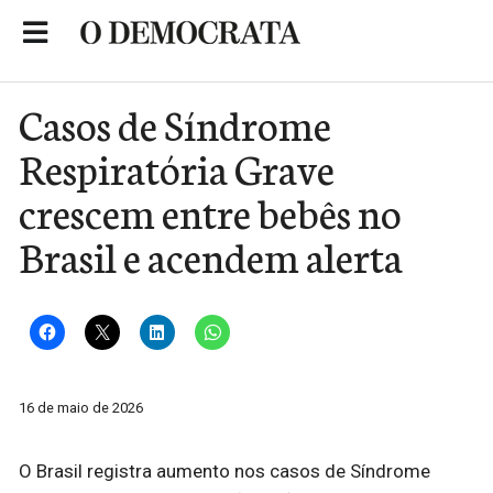
Skip
to
Portal de Notícias de São Roque
content
Casos de Síndrome
Respiratória Grave
crescem entre bebês no
Brasil e acendem alerta
16 de maio de 2026
O Brasil registra aumento nos casos de Síndrome