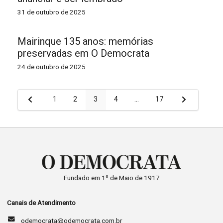
31 de outubro de 2025
Mairinque 135 anos: memórias
preservadas em O Democrata
24 de outubro de 2025
Paginação
1
2
3
4
…
17
de
posts
Fundado em 1º de Maio de 1917
Canais de Atendimento
odemocrata@odemocrata.com.br