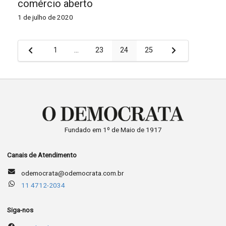
comércio aberto
1 de julho de 2020
Paginação
1
…
23
24
25
de
posts
Fundado em 1º de Maio de 1917
Canais de Atendimento
odemocrata@odemocrata.com.br
11 4712-2034
Siga-nos