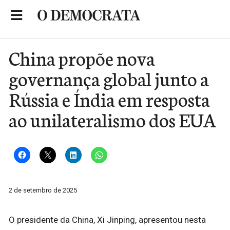
Skip
to
Portal de Notícias de São Roque
content
China propõe nova
governança global junto a
Rússia e Índia em resposta
ao unilateralismo dos EUA
2 de setembro de 2025
O presidente da China, Xi Jinping, apresentou nesta