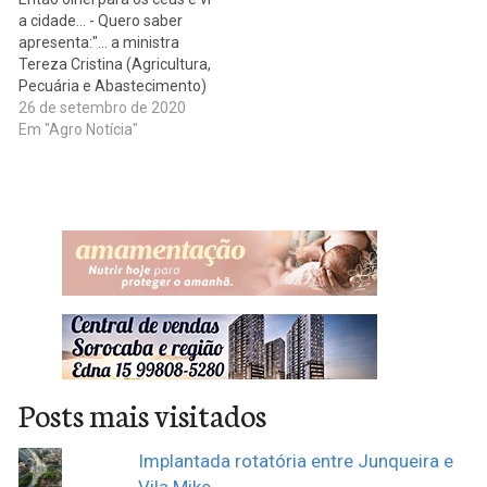
foram discutidos temas
a cidade... - Quero saber
importantes…
apresenta:"... a ministra
Tereza Cristina (Agricultura,
Pecuária e Abastecimento)
ressaltou dia (21), em
26 de setembro de 2020
audiência pública
Em "Agro Notícia"
promovida pelo Supremo
Tribunal Federal (STF), a
importância de aliar a
produção agrícola e o
desenvolvimento
sustentável. Segundo a
ministra, a agropecuária
nacional está…
Posts mais visitados
Implantada rotatória entre Junqueira e