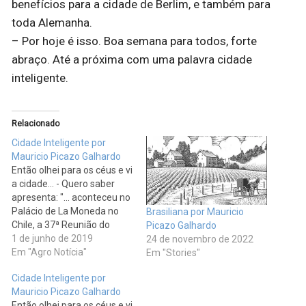
benefícios para a cidade de Berlim, e também para
toda Alemanha.
– Por hoje é isso. Boa semana para todos, forte
abraço. Até a próxima com uma palavra cidade
inteligente.
Relacionado
Cidade Inteligente por
Mauricio Picazo Galhardo
Então olhei para os céus e vi
a cidade... - Quero saber
apresenta: "... aconteceu no
Palácio de La Moneda no
Brasiliana por Mauricio
Chile, a 37ª Reunião do
Picazo Galhardo
Conselho Agropecuário do
1 de junho de 2019
24 de novembro de 2022
Sul que reuniu os ministros
Em "Agro Notícia"
Em "Stories"
da agricultura da Argentina,
Cidade Inteligente por
Chile, Brasil, Paraguai e
Mauricio Picazo Galhardo
Uruguai. Durante dois dias
Então olhei para os céus e vi