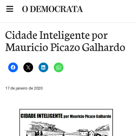
Skip
to
Portal de Notícias de São Roque
content
Cidade Inteligente por
Mauricio Picazo Galhardo
17 de janeiro de 2020