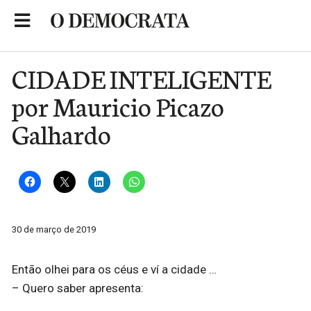
Skip
to
Portal de Notícias de São Roque
content
CIDADE INTELIGENTE
por Mauricio Picazo
Galhardo
30 de março de 2019
Então olhei para os céus e ví a cidade …
– Quero saber apresenta: