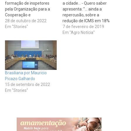
formação de inspetores
a cidade... - Quero saber
pela Organização para a
apresenta: "... ainda a
Cooperação e
repercusão, sobre a
Desenvolvimento
28 de outubro de 2022
redução de ICMS em 18%
Econômico (OCDE) para a
Em "Stories"
para os produtores de
7 de fevereiro de 2019
aplicação de normas
hortifrutis. O valor da
Em "Agro Notícia"
internacionais para frutas e
produção agrícola no
hortaliças. O Brasil faz
Estado de São Paulo é R$
parte do chamado
11 bilhões. Márcio
Esquema de Frutas e
Hasegawa, presidente da
Hortaliças da OCDE. A
Associação dos
participação do Brasil no…
Produtores…
Brasiliana por Mauricio
Picazo Galhardo
15 de setembro de 2022
Em "Stories"