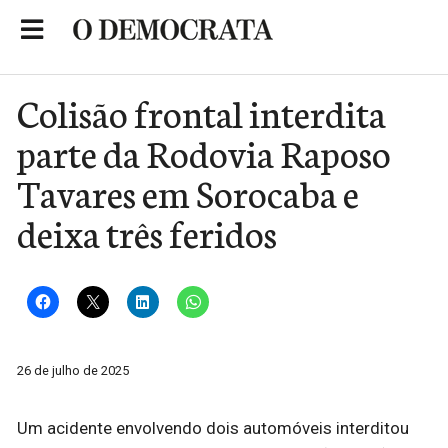
Skip
to
Portal de Notícias de São Roque
content
Colisão frontal interdita
parte da Rodovia Raposo
Tavares em Sorocaba e
deixa três feridos
26 de julho de 2025
Um acidente envolvendo dois automóveis interditou