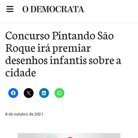
Skip
to
Portal de Notícias de São Roque
content
Concurso Pintando São
Roque irá premiar
desenhos infantis sobre a
cidade
8 de outubro de 2021