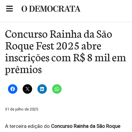
Skip
to
Portal de Notícias de São Roque
content
Concurso Rainha da São
Roque Fest 2025 abre
inscrições com R$ 8 mil em
prêmios
31 de julho de 2025
A terceira edição do
Concurso Rainha da São Roque