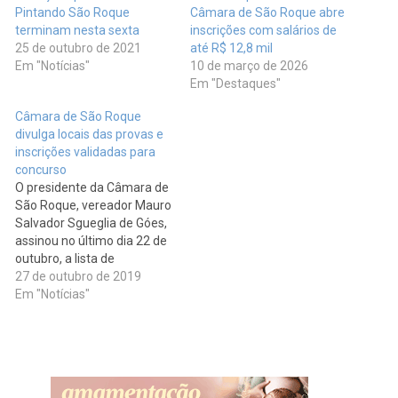
Pintando São Roque
Câmara de São Roque abre
terminam nesta sexta
inscrições com salários de
25 de outubro de 2021
até R$ 12,8 mil
Em "Notícias"
10 de março de 2026
Em "Destaques"
Câmara de São Roque
divulga locais das provas e
inscrições validadas para
concurso
O presidente da Câmara de
São Roque, vereador Mauro
Salvador Sgueglia de Góes,
assinou no último dia 22 de
outubro, a lista de
convocação dos inscritos e
27 de outubro de 2019
dos locais das provas
Em "Notícias"
objetivas do Concurso
Público, que acontece no
próximo dia 17 de
novembro. Nesta
oportunidade, o legislativo