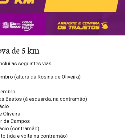
ova de 5 km
nclui as seguintes vias:
bro (altura da Rosina de Oliveira)
z
tembro
ias Bastos (à esquerda, na contramão)
ácio
e Oliveira
or de Campos
ácio (contramão)
to (ida e volta na contramão)