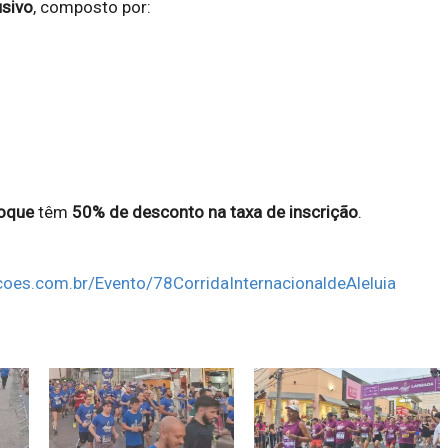
usivo
, composto por:
oque
têm
50% de desconto na taxa de inscrição
.
icoes.com.br/Evento/78CorridaInternacionaldeAleluia