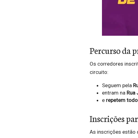
Percurso da 
Os corredores inscr
circuito:
Seguem pela
Ru
entram na
Rua 
e
repetem todo
Inscrições par
As inscrições estão d