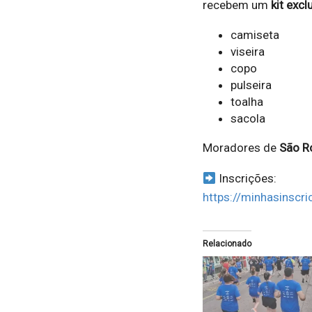
recebem um
kit excl
camiseta
viseira
copo
pulseira
toalha
sacola
Moradores de
São R
Inscrições:
https://minhasinscr
Relacionado