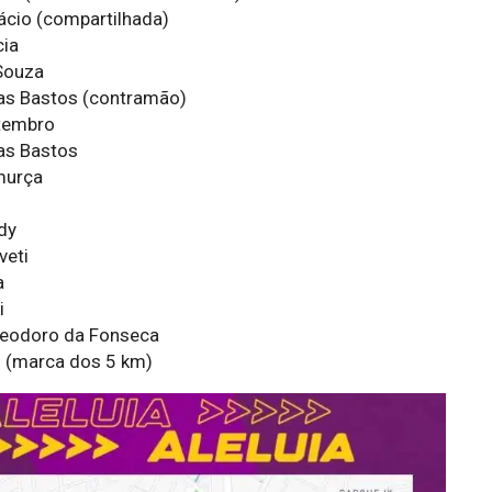
ácio (compartilhada)
cia
Souza
ias Bastos (contramão)
tembro
ias Bastos
murça
dy
veti
a
i
Deodoro da Fonseca
z (marca dos 5 km)