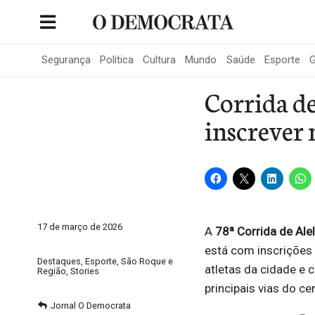
Skip
to
Portal de Notícias de São Roque
content
Segurança
Política
Cultura
Mundo
Saúde
Esporte
G
Corrida de
inscrever 
17 de março de 2026
A
78ª Corrida de Alel
está com inscrições
Destaques
,
Esporte
,
São Roque e
atletas da cidade e 
Região
,
Stories
principais vias do ce
Jornal O Democrata