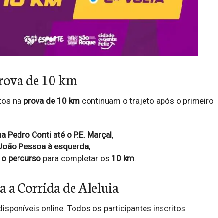
prova de 10 km
itos na
prova de 10 km
continuam o trajeto após o primeiro
a Pedro Conti até o P.E. Marçal
,
João Pessoa à esquerda
,
 o percurso
para completar os
10 km
.
a a Corrida de Aleluia
isponíveis online. Todos os participantes inscritos