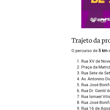
Trajeto da pr
O percurso de
5 km
i
Rua XV de Novem
Praça da Matri
Rua Sete de Se
Av. Antonino D
Rua José Bonif
Rua Dr. Gentil d
Rua Ismael Vit
Rua José Bonif
Rua 16 de Agos