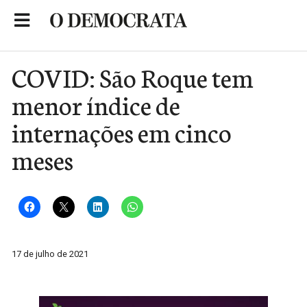
Skip
to
Portal de Notícias de São Roque
content
COVID: São Roque tem
menor índice de
internações em cinco
meses
17 de julho de 2021