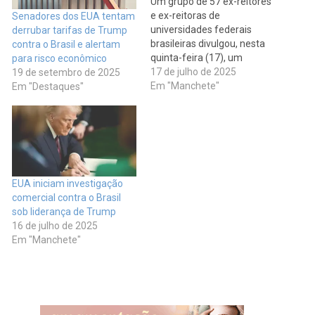
Um grupo de 57 ex-reitores
e ex-reitoras de
Senadores dos EUA tentam
universidades federais
derrubar tarifas de Trump
brasileiras divulgou, nesta
contra o Brasil e alertam
quinta-feira (17), um
para risco econômico
manifesto em defesa da
17 de julho de 2025
19 de setembro de 2025
soberania nacional,
Em "Manchete"
Em "Destaques"
criticando duramente a
decisão do presidente dos
EUA, Donald Trump, de
impor uma tarifa de 50%
sobre produtos brasileiros a
partir de 1º de agosto.
EUA iniciam investigação
Segundo o documento,…
comercial contra o Brasil
sob liderança de Trump
16 de julho de 2025
Em "Manchete"