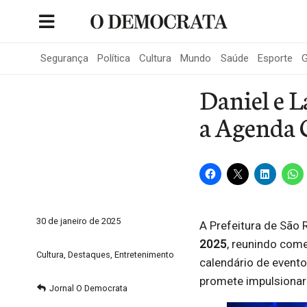
Skip
to
Portal de Notícias de São Roque
content
Segurança
Política
Cultura
Mundo
Saúde
Esporte
G
Daniel e 
a Agenda 
30 de janeiro de 2025
A Prefeitura de São 
2025
, reunindo come
Cultura
,
Destaques
,
Entretenimento
calendário de evento
promete impulsionar 
Jornal O Democrata