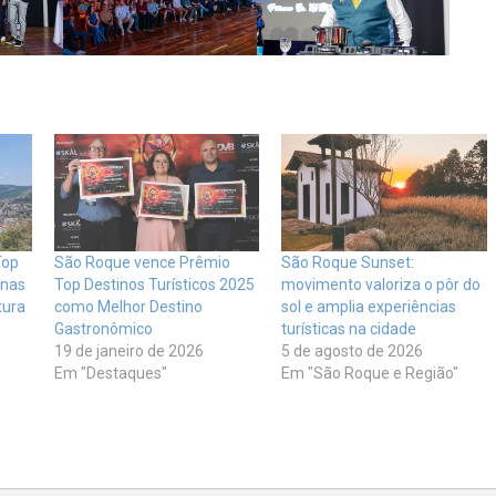
Top
São Roque vence Prêmio
São Roque Sunset:
 nas
Top Destinos Turísticos 2025
movimento valoriza o pôr do
tura
como Melhor Destino
sol e amplia experiências
Gastronômico
turísticas na cidade
19 de janeiro de 2026
5 de agosto de 2026
Em "Destaques"
Em "São Roque e Região"