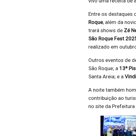
vivo uma receita de a
Entre os destaques 
Roque
, além da nov
trará shows de
Zé Ne
São Roque Fest 202
realizado em outub
Outros eventos de d
São Roque; a
13ª Pis
Santa Areia; e a
Vind
A noite também ho
contribuição ao turi
no site da Prefeitur