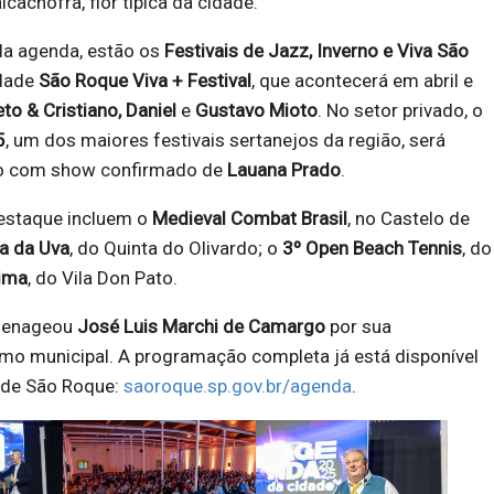
lcachofra, flor típica da cidade.
da agenda, estão os
Festivais de Jazz, Inverno e Viva São
idade
São Roque Viva + Festival
, que acontecerá em abril e
to & Cristiano, Daniel
e
Gustavo Mioto
. No setor privado, o
5
, um dos maiores festivais sertanejos da região, será
ro com show confirmado de
Lauana Prado
.
estaque incluem o
Medieval Combat Brasil
, no Castelo de
a da Uva
, do Quinta do Olivardo; o
3º Open Beach Tennis
, do
ima
, do Vila Don Pato.
menageou
José Luis Marchi de Camargo
por sua
smo municipal. A programação completa já está disponível
a de São Roque:
saoroque.sp.gov.br/agenda
.