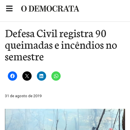
Skip
to
Portal de Notícias de São Roque
content
Defesa Civil registra 90
queimadas e incêndios no
semestre
31 de agosto de 2019