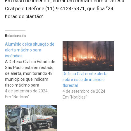
Em caso de incêndio, entrar em contato com a Defesa
Civil pelo telefone (11) 9 4124-5371, que fica “24
horas de plantão”.
Relacionado
Alumínio deixa situação de
alerta máximo para
incêndios
A Defesa Civil do Estado de
São Paulo está em estado
de alerta, monitorando 48
Defesa Civil emite alerta
municípios que indicam
sobre risco de incêndio
risco máximo para
florestal
incêndios. Entre os locais
4 de setembro de 2024
4 de setembro de 2024
mais críticos está a cidade
Em "Notícias"
Em "Notícias"
de Alumínio. No final de
agosto, a cidade enfrentou
pelo menos cinco dias
consecutivos de incêndios
em uma área de…