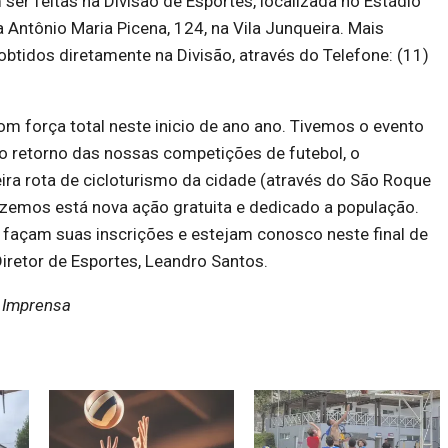
ser feitas na Divisão de Esportes, localizada no Estádio
a Antônio Maria Picena, 124, na Vila Junqueira. Mais
btidos diretamente na Divisão, através do Telefone: (11)
m força total neste inicio de ano ano. Tivemos o evento
o retorno das nossas competições de futebol, o
ra rota de cicloturismo da cidade (através do São Roque
razemos está nova ação gratuita e dedicado a população.
 façam suas inscrições e estejam conosco neste final de
iretor de Esportes, Leandro Santos.
e Imprensa