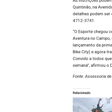
As inscrições podem 
Quintinão, na Avenid
detalhes podem ser o
4712-3741.
“O Esporte chegou co
Aventura no Campo, 
lançamento da primei
Bike City) e agora t
Convido a todos que
semana”, afirmou o D
Fonte: Assessoria d
Relacionado