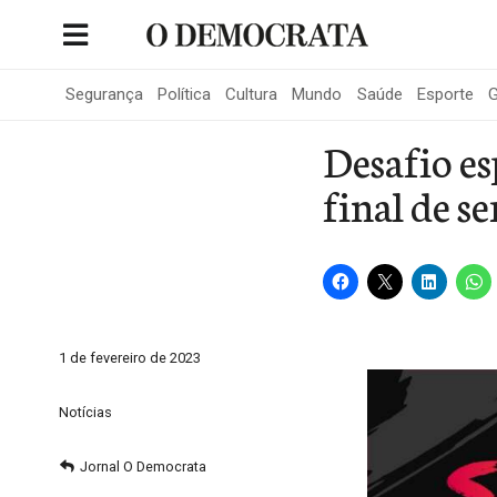
Skip
to
Portal de Notícias de São Roque
content
Segurança
Política
Cultura
Mundo
Saúde
Esporte
G
Desafio es
final de 
1 de fevereiro de 2023
Notícias
Jornal O Democrata