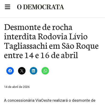
Skip
to
Portal de Notícias de São Roque
content
Desmonte de rocha
interdita Rodovia Lívio
Tagliassachi em São Roque
entre 14 e 16 de abril
14 de abril de 2026
A concessionária ViaOeste realizará o desmonte de