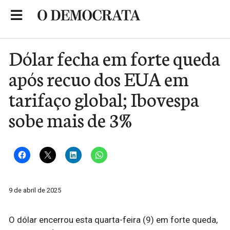
Skip
to
Portal de Notícias de São Roque
content
Dólar fecha em forte queda
após recuo dos EUA em
tarifaço global; Ibovespa
sobe mais de 3%
9 de abril de 2025
O dólar encerrou esta quarta-feira (9) em forte queda,