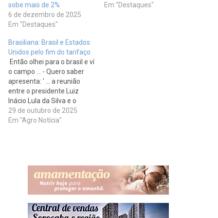
sobe mais de 2%
Em "Destaques"
6 de dezembro de 2025
Em "Destaques"
Brasiliana: Brasil e Estados
Unidos pelo fim do tarifaço
Então olhei para o brasil e ví
o campo ... - Quero saber
apresenta: ' ... a reunião
entre o presidente Luiz
Inácio Lula da Silva e o
presidente dos Estados
29 de outubro de 2025
Unidos, Donald Trump, abre
Em "Agro Notícia"
caminho para destravar as
negociações sobre tarifas,
investimentos e
cooperação econômica ...' *
As tarifas…