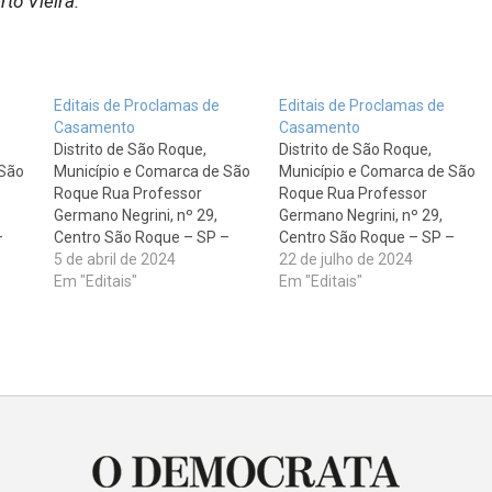
rto Vieira.
Editais de Proclamas de
Editais de Proclamas de
Casamento
Casamento
Distrito de São Roque,
Distrito de São Roque,
 São
Município e Comarca de São
Município e Comarca de São
Roque Rua Professor
Roque Rua Professor
Germano Negrini, nº 29,
Germano Negrini, nº 29,
–
Centro São Roque – SP –
Centro São Roque – SP –
CEP: 18130-450 Tel: 11-
5 de abril de 2024
CEP: 18130-450 Tel.: 11-
22 de julho de 2024
4712-4945 divulga os
Em "Editais"
4712-4945 divulga os
Em "Editais"
seguintes editais.
seguintes editais. DOUGLAS
e
ALESSANDRO APARECIDO
DE LIMA e ANALIA CRISTINA
LOURENÇO e VANESSA DE
DE OLIVEIRA, sendo o
ente:
OLIVEIRA FERREIRA, sendo o
pretendente: nacionalidade
pretendente: nacionalidade
brasileira, solteiro,
brasileira, solteiro, pedreiro,
autônomo, nascido em Cotia
em
nascido em São Roque - SP,
- SP, aos 04/12/1993,…
aos…