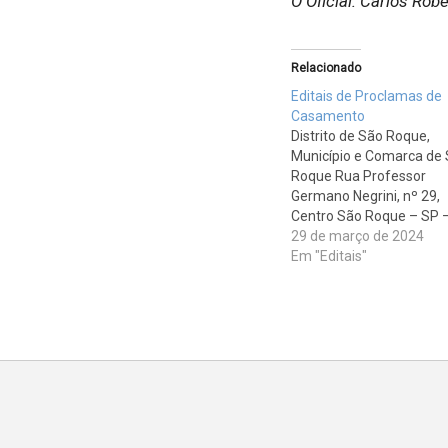
O Oficial: Carlos Robe
Relacionado
Editais de Proclamas de
Casamento
Distrito de São Roque,
Município e Comarca de
Roque Rua Professor
Germano Negrini, nº 29,
Centro São Roque – SP 
CEP: 18130-450 Tel: 11-
29 de março de 2024
4712-4945 divulga os
Em "Editais"
seguintes editais. ALEX
NASCIMENTO MOTINHO 
CAROLINA MIGUEL DE
LUCCA, sendo o pretend
nacionalidade brasileira,
solteiro, assistente
administrativo, nascido 
São Paulo - SP,…