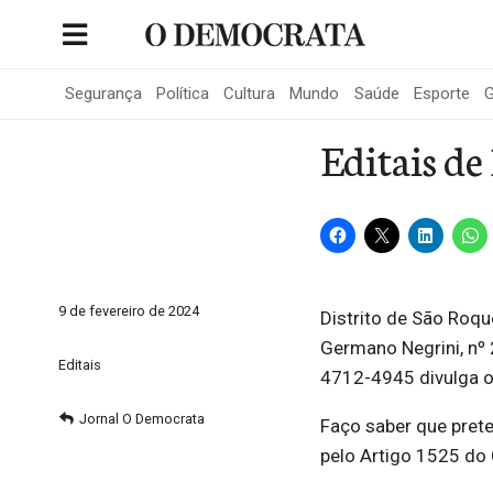
Skip
to
Portal de Notícias de São Roque
content
Segurança
Política
Cultura
Mundo
Saúde
Esporte
G
Editais d
9 de fevereiro de 2024
Distrito de São Roq
Germano Negrini, nº
Editais
4712-4945 divulga os
Jornal O Democrata
Faço saber que pret
pelo Artigo 1525 do C