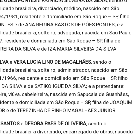
E GÓES PONTES
e
PATRICIA SILVEIRA DA SILVA
, sendo o
lidade brasileira, divorciado, médico, nascido em São
4/1981, residente e domiciliado em São Roque – SP, filho
ONTES e de ANA REGINA BASTOS DE GÓES PONTES; e a
lidade brasileira, solteiro, advogada, nascida em São Paulo
, residente e domiciliada em São Roque – SP, filha de
IRA DA SILVA e de IZA MARIA SILVEIRA DA SILVA.
ILVA
e
VERA LUCIA LINO DE MAGALHÄES
, sendo o
idade brasileira, solteiro, administrador, nascido em São
1/1966, residente e domiciliado em São Roque – SP, filho
A SILVA e de SATIKO IGUE DA SILVA; e a pretendente:
ira, viúva, cabeleireira, nascida em Sapucaia de Guanhães,
idente e domiciliada em São Roque – SP, filha de JOAQUIM
IOR e de TEREZINHA DE PINHO MAGALHÃES JUNIOR.
 SANTOS
e
DEBORA PAES DE OLIVEIRA
, sendo o
lidade brasileira divorciado, encarregado de obras, nascido