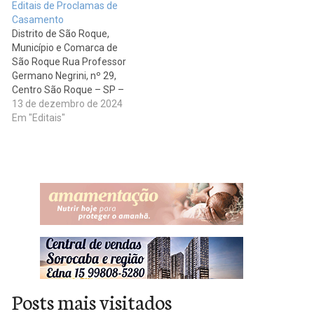
Editais de Proclamas de
Casamento
Distrito de São Roque,
Município e Comarca de
São Roque Rua Professor
Germano Negrini, nº 29,
Centro São Roque – SP –
CEP: 18130-450 Tel.: 11-
13 de dezembro de 2024
4712-4945 divulga os
Em "Editais"
seguintes editais. ALAÔR
COELHO JÚNIOR e SILVIA
DOS SANTOS BEZERRA,
sendo o pretendente:
nacionalidade brasileira,
divorciado, engenheiro,
nascido em Santos - SP, aos
09/05/1961,…
Posts mais visitados