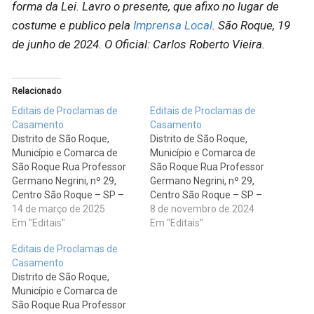
forma da Lei.
Lavro o presente, que afixo no lugar de
costume e publico pela
Imprensa Local
. São Roque, 19
de junho de 2024. O Oficial: Carlos Roberto Vieira.
Relacionado
Editais de Proclamas de
Editais de Proclamas de
Casamento
Casamento
Distrito de São Roque,
Distrito de São Roque,
Município e Comarca de
Município e Comarca de
São Roque Rua Professor
São Roque Rua Professor
Germano Negrini, nº 29,
Germano Negrini, nº 29,
Centro São Roque – SP –
Centro São Roque – SP –
CEP: 18130-450 Tel.: 11-
14 de março de 2025
CEP: 18130-450 Tel.: 11-
8 de novembro de 2024
4712-4945 divulga os
Em "Editais"
4712-4945 divulga os
Em "Editais"
seguintes editais. BRUNO
seguintes editais. ACÁCIO
Editais de Proclamas de
CORREIA DA SILVA e
CAROSINI AMARO e
Casamento
YASMIN EMANOELLA
ADRIANA REGINA DE
Distrito de São Roque,
REVERONI, sendo o
ARRUDA, sendo o
Município e Comarca de
pretendente: nacionalidade
pretendente: nacionalidade
São Roque Rua Professor
brasileira, solteiro, médico,
brasileira, solteiro,