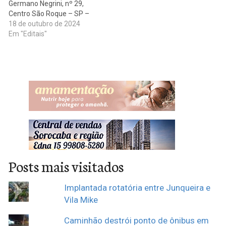
Germano Negrini, nº 29,
nascido em Ariquemes -
advogado, nascido em São
Centro São Roque – SP –
RO, aos 30/04/1989,…
Paulo - SP, aos…
CEP: 18130-450 Tel.: 11-
18 de outubro de 2024
4712-4945 divulga os
Em "Editais"
seguintes editais. DIOGO
GABRIEL DOS SANTOS
MADUREIRA DO
NASCIMENTO e ANA
MEIRIS PINHEIRO, sendo o
pretendente: nacionalidade
brasileira, solteiro, caixa,
nascido em São Roque…
Posts mais visitados
Implantada rotatória entre Junqueira e
Vila Mike
Caminhão destrói ponto de ônibus em