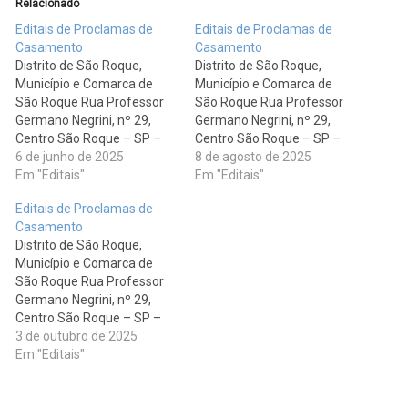
Relacionado
Editais de Proclamas de
Editais de Proclamas de
Casamento
Casamento
Distrito de São Roque,
Distrito de São Roque,
Município e Comarca de
Município e Comarca de
São Roque Rua Professor
São Roque Rua Professor
Germano Negrini, nº 29,
Germano Negrini, nº 29,
Centro São Roque – SP –
Centro São Roque – SP –
CEP: 18130-450 Tel.: 11-
6 de junho de 2025
CEP: 18130-450 Tel.: 11-
8 de agosto de 2025
4712-4945 divulga os
Em "Editais"
4712-4945 divulga os
Em "Editais"
seguintes editais. JULIO
seguintes editais. BRUNO
Editais de Proclamas de
CESAR SEVERINO FRAGA,
DONIZETI MARTINES,
Casamento
brasileiro, solteiro,
brasileiro, solteiro,
Distrito de São Roque,
desenvolvedor de sistema,
balconista, nascido em São
Município e Comarca de
nascido em São Roque, SP ,
Roque, SP , aos
São Roque Rua Professor
aos 01/09/1995, filho de
10/08/1991, filho de LUIS
Germano Negrini, nº 29,
FRANCISCO ANTONIO
SANTOS MARTINES e de
Centro São Roque – SP –
FRAGA…
MARLENE…
CEP: 18130-450 Tel.: 11-
3 de outubro de 2025
4712-4945 divulga os
Em "Editais"
seguintes editais. MARIO
SERGIO BATISTA JUNIOR,