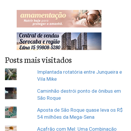
brasileiro, solteiro, analista
de sistemas, nascido em
São Roque, SP , aos
09/06/1986, filho de MARIO
SERGIO BATISTA…
Posts mais visitados
Implantada rotatória entre Junqueira e
Vila Mike
Caminhão destrói ponto de ônibus em
São Roque
Aposta de São Roque quase leva os R$
54 milhões da Mega-Sena
Açafrão com Mel: Uma Combinação