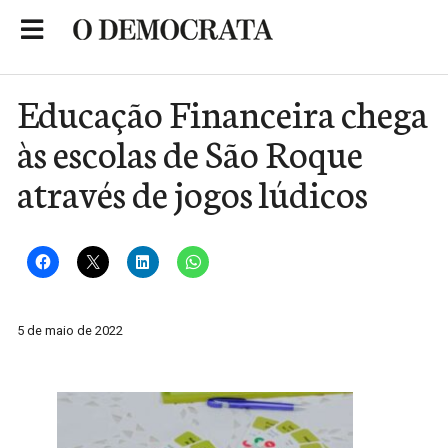
Skip
to
Portal de Notícias de São Roque
content
Educação Financeira chega
às escolas de São Roque
através de jogos lúdicos
5 de maio de 2022