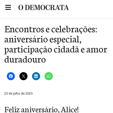
Skip
to
Portal de Notícias de São Roque
content
Encontros e celebrações:
aniversário especial,
participação cidadã e amor
duradouro
25 de julho de 2025
Feliz aniversário, Alice!