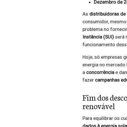
Dezembro de 
As
distribuidoras de
consumidor, mesmo q
problema no fornec
Instância (SUI)
será 
funcionamento desse
Hoje, só empresas g
energia no mercado l
a
concorrência
e dan
fazer
campanhas edu
Fim dos desco
renovável
Para equilibrar os 
dados à energia solar