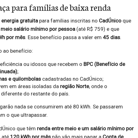
aça para famílias de baixa renda
e
energia gratuita
para famílias inscritas no
CadÚnico
que
 meio salário mínimo por pessoa
(até R$ 759) e que
Wh por mês
. Esse benefício passa a valer em
45 dias
.
 ao benefício:
ficiência ou idosos que recebem o
BPC (Benefício de
inuada)
;
nas e quilombolas
cadastradas no CadÚnico;
ivem em áreas isoladas da
região Norte
, onde o
diferente do restante do país.
agarão nada se consumirem até 80 kWh. Se passarem
am o que ultrapassar.
adÚnico que têm
renda entre meio e um salário mínimo por
 até
120 kWh por mês
não vão mais pagar a
Conta de