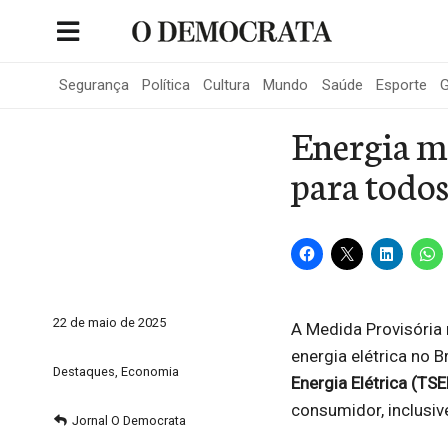
Skip
to
Portal de Notícias de São Roque
content
Segurança
Política
Cultura
Mundo
Saúde
Esporte
G
Energia ma
para todo
22 de maio de 2025
A Medida Provisória
energia elétrica no B
Destaques
,
Economia
Energia Elétrica (TSE
consumidor, inclusi
Jornal O Democrata