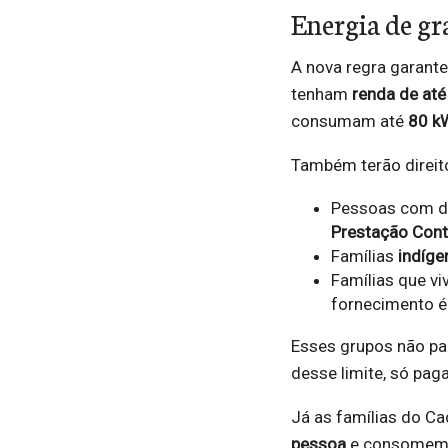
Energia de gr
A nova regra garant
tenham
renda de até
consumam até
80 k
Também terão direito
Pessoas com de
Prestação Cont
Famílias
indíge
Famílias que v
fornecimento é 
Esses grupos não p
desse limite, só pag
Já as famílias do C
pessoa
e consomem