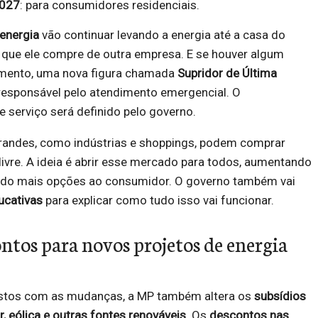
2027
: para consumidores residenciais.
 energia
vão continuar levando a energia até a casa do
ue ele compre de outra empresa. E se houver algum
imento, uma nova figura chamada
Supridor de Última
responsável pelo atendimento emergencial. O
 serviço será definido pelo governo.
randes, como indústrias e shoppings, podem comprar
ivre. A ideia é abrir esse mercado para todos, aumentando
do mais opções ao consumidor. O governo também vai
cativas
para explicar como tudo isso vai funcionar.
ntos para novos projetos de energia
custos com as mudanças, a MP também altera os
subsídios
, eólica e outras fontes renováveis
. Os
descontos nas