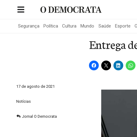
Skip
to
Portal de Notícias de São Roque
content
Segurança
Política
Cultura
Mundo
Saúde
Esporte
G
Entrega d
17 de agosto de 2021
Notícias
Jornal O Democrata