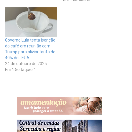
criticando duramente a
decisão do presidente dos
EUA, Donald Trump, de
impor uma tarifa de 50%
sobre produtos brasileiros a
partir de 1º de agosto.
Governo Lula tenta isenção
Segundo o documento,…
do café em reunião com
Trump para aliviar tarifa de
40% dos EUA
24 de outubro de 2025
Em "Destaques"