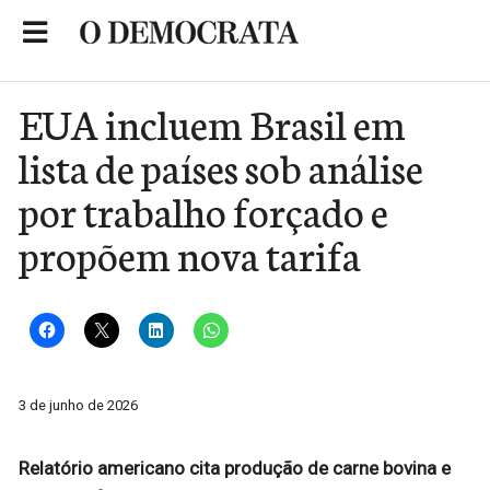
Skip
to
Portal de Notícias de São Roque
content
EUA incluem Brasil em
lista de países sob análise
por trabalho forçado e
propõem nova tarifa
3 de junho de 2026
Relatório americano cita produção de carne bovina e