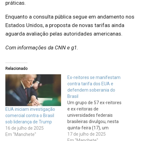
práticas.
Enquanto a consulta pública segue em andamento nos
Estados Unidos, a proposta de novas tarifas ainda
aguarda avaliação pelas autoridades americanas.
Com informações da CNN e g1.
Relacionado
Ex-reitores se manifestam
contra tarifa dos EUA e
defendem soberania do
Brasil
Um grupo de 57 ex-reitores
e ex-reitoras de
EUA iniciam investigação
universidades federais
comercial contra o Brasil
brasileiras divulgou, nesta
sob liderança de Trump
quinta-feira (17), um
16 de julho de 2025
manifesto em defesa da
17 de julho de 2025
Em "Manchete"
soberania nacional,
Em "Manchete"