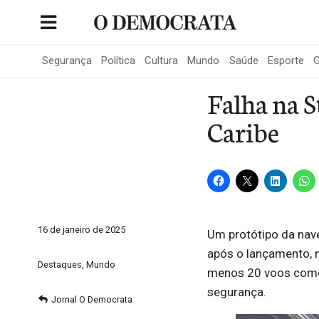
Skip
to
Portal de Notícias de São Roque
content
Segurança
Política
Cultura
Mundo
Saúde
Esporte
G
Falha na S
Caribe
16 de janeiro de 2025
Um protótipo da nav
após o lançamento, n
Destaques
,
Mundo
menos 20 voos comer
segurança.
Jornal O Democrata