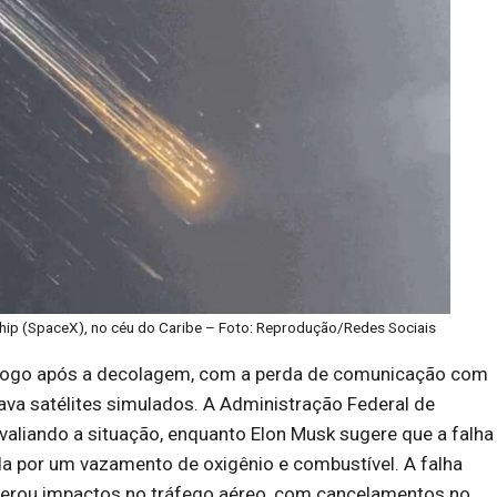
hip (SpaceX), no céu do Caribe – Foto: Reprodução/Redes Sociais
 logo após a decolagem, com a perda de comunicação com
ava satélites simulados. A Administração Federal de
valiando a situação, enquanto Elon Musk sugere que a falha
da por um vazamento de oxigênio e combustível. A falha
erou impactos no tráfego aéreo, com cancelamentos no