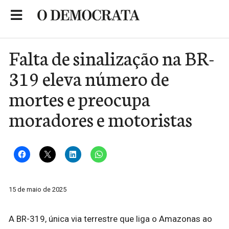
Skip
to
Portal de Notícias de São Roque
content
Falta de sinalização na BR-
319 eleva número de
mortes e preocupa
moradores e motoristas
15 de maio de 2025
A BR-319, única via terrestre que liga o Amazonas ao