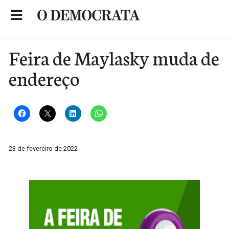
Skip
to
Portal de Notícias de São Roque
content
Feira de Maylasky muda de
endereço
23 de fevereiro de 2022