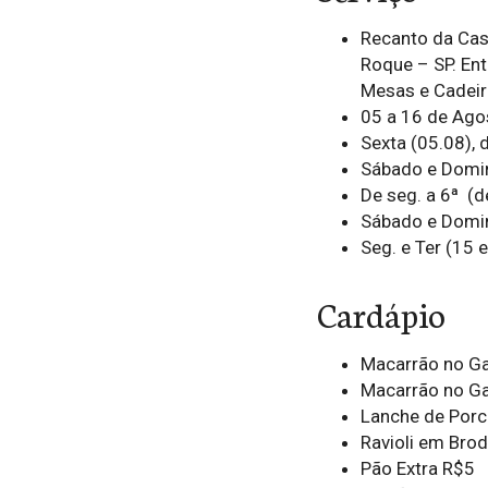
Recanto da Casc
Roque – SP. Ent
Mesas e Cadeir
05 a 16 de Ago
Sexta (05.08), 
Sábado e Domin
De seg. a 6ª (d
Sábado e Domin
Seg. e Ter (15 
Cardápio
Macarrão no G
Macarrão no G
Lanche de Porc
Ravioli em Bro
Pão Extra R$5