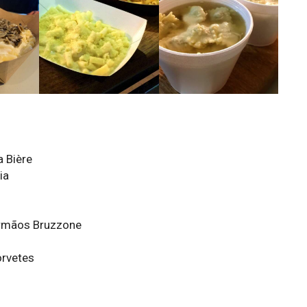
 Bière
ria
Irmãos Bruzzone
rvetes