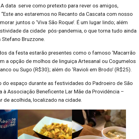
 A data serve como pretexto para rever os amigos,
ar. “Este ano estaremos no Recanto da Cascata com nosso
morar juntos o ‘Viva São Roque’. É um lugar lindo; além
festividade da cidade pós-pandemia, o que torna tudo ainda
ia Stefano Bruzzone.
dos da festa estarão presentes como o famoso ‘Macarrão
om a opção de molhos de linguiça Artesanal ou Cogumelos
nco ou Sugo (R$30); além do ‘Ravioli em Brodo’ (R$25).
o do espaço durante as festividades do Padroeiro de São
a à Associação Beneficente Lar Mãe da Providência –
r de acolhida, localizado na cidade.