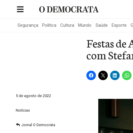
Skip
to
Portal de Notícias de São Roque
content
Segurança
Política
Cultura
Mundo
Saúde
Esporte
G
Festas de 
com Stefa
5 de agosto de 2022
Notícias
Jornal O Democrata