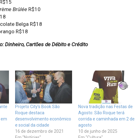
 R$15
rème Brûlée
R$10
$18
colate Belga R$18
rango R$18
 Dinheiro, Cartões de Débito e Crédito
ante
Projeto City’s Book São
Nova tradição nas Festas de
Roque destaca
Agosto: São Roque terá
e em
desenvolvimento econômico
corrida e caminhada em 2 de
e social da cidade
agosto
16 de dezembro de 2021
10 de junho de 2025
Em "Notícias"
Em "Cultura"