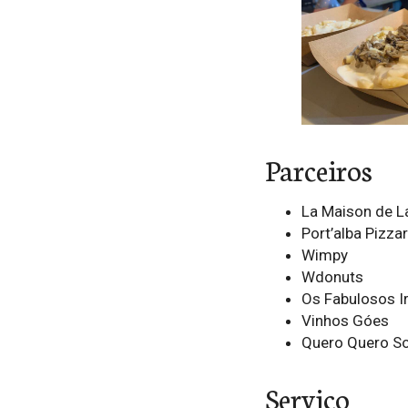
Parceiros
La Maison de La
Port’alba Pizza
Wimpy
Wdonuts
Os Fabulosos 
Vinhos Góes
Quero Quero So
Serviço