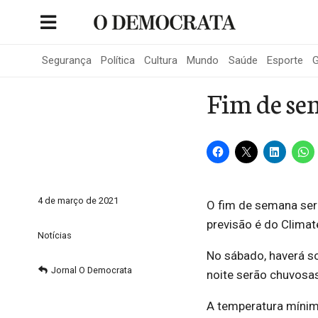
Skip
to
Portal de Notícias de São Roque
content
Segurança
Política
Cultura
Mundo
Saúde
Esporte
G
Fim de se
4 de março de 2021
O fim de semana ser
previsão é do Clima
Notícias
No sábado, haverá s
Jornal O Democrata
noite serão chuvos
A temperatura mínim