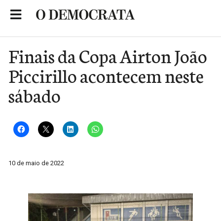
Skip
to
Portal de Notícias de São Roque
content
Finais da Copa Airton João
Piccirillo acontecem neste
sábado
10 de maio de 2022