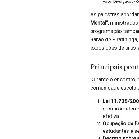
Foto: Divulgação/R
As palestras abord
Mental”
, ministradas
programação também 
Barão de Piratininga
exposições de artista
Principais pon
Durante o encontro, 
comunidade escolar
Lei 11.738/2008
comprometeu-se
efetiva.
Ocupação da Es
estudantes e se
Decreto sobre 