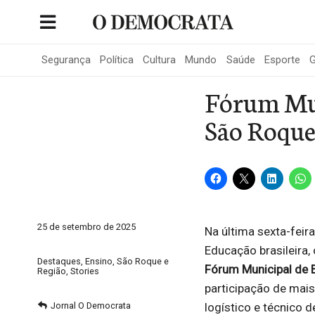
Skip
to
Portal de Notícias de São Roque
content
Segurança
Política
Cultura
Mundo
Saúde
Esporte
G
Fórum Mun
São Roqu
25 de setembro de 2025
Na última sexta-feir
Educação brasileira
Destaques
,
Ensino
,
São Roque e
Fórum Municipal de
Região
,
Stories
participação de mai
logístico e técnico 
Jornal O Democrata