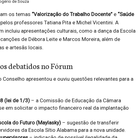
ogério de Souza
aram os temas
“Valorização do Trabalho Docente”
e
“Saúde
 pelos professores Tatiana Pita e Michel Vicentini. A
incluiu apresentações culturais, como a dança da Escola
, canções de Débora Leite e Marcos Moreira, além de
s e artesãs locais.
tos debatidos no Fórum
o Conselho apresentou e ouviu questões relevantes para a
:
 (lei de 1/3)
– a Comissão de Educação da Câmara
 em solicitar o impacto financeiro real da implantação
cola do Futuro (Maylasky)
– sugestão de transferir
rvidores da Escola Sítio Alabama para a nova unidade.
supervisores
– indicação de possível ilegalidade da