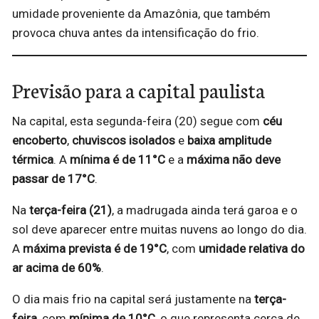
umidade proveniente da Amazônia, que também
provoca chuva antes da intensificação do frio.
Previsão para a capital paulista
Na capital, esta segunda-feira (20) segue com
céu
encoberto
,
chuviscos isolados
e
baixa amplitude
térmica
. A
mínima é de 11°C
e a
máxima não deve
passar de 17°C
.
Na
terça-feira (21)
, a madrugada ainda terá garoa e o
sol deve aparecer entre muitas nuvens ao longo do dia.
A
máxima prevista é de 19°C
, com
umidade relativa do
ar acima de 60%
.
O dia mais frio na capital será justamente na
terça-
feira
, com
mínima de 10°C
, o que representa cerca de