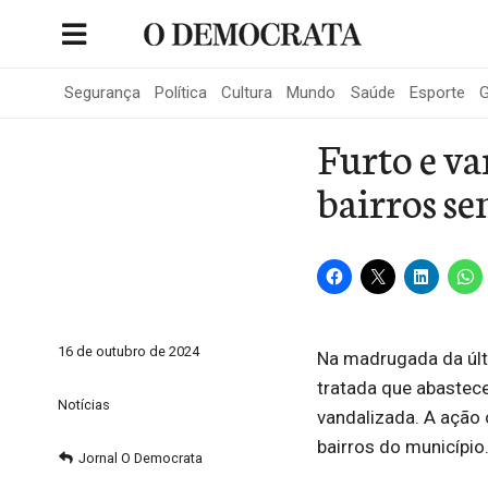
Skip
to
Portal de Notícias de São Roque
content
Segurança
Política
Cultura
Mundo
Saúde
Esporte
G
Furto e v
bairros s
16 de outubro de 2024
Na madrugada da últ
tratada que abastece 
Notícias
vandalizada. A ação
bairros do município
Jornal O Democrata