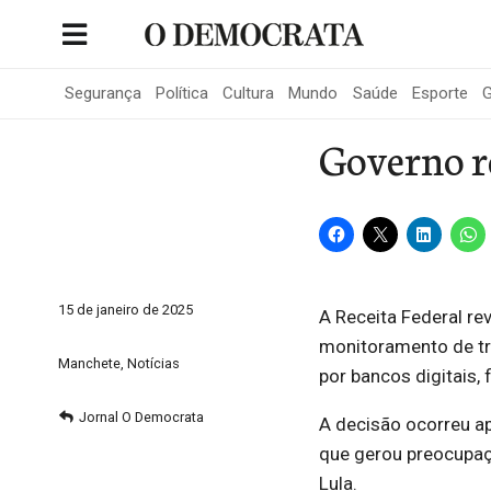
Skip
to
Portal de Notícias de São Roque
content
Segurança
Política
Cultura
Mundo
Saúde
Esporte
G
Governo r
15 de janeiro de 2025
A Receita Federal r
monitoramento de tra
Manchete
,
Notícias
por bancos digitais, 
Jornal O Democrata
A decisão ocorreu a
que gerou preocupaç
Lula.