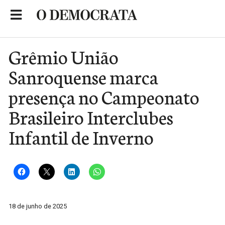
Skip
to
Portal de Notícias de São Roque
content
Grêmio União
Sanroquense marca
presença no Campeonato
Brasileiro Interclubes
Infantil de Inverno
18 de junho de 2025