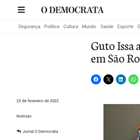
Skip
to
Portal de Notícias de São Roque
content
Segurança
Política
Cultura
Mundo
Saúde
Esporte
G
Guto Issa 
em São R
23 de fevereiro de 2022
Notícias
Jornal O Democrata