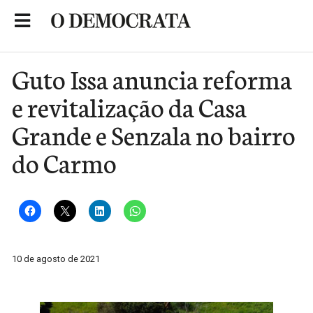
Skip
to
Portal de Notícias de São Roque
content
Guto Issa anuncia reforma
e revitalização da Casa
Grande e Senzala no bairro
do Carmo
10 de agosto de 2021