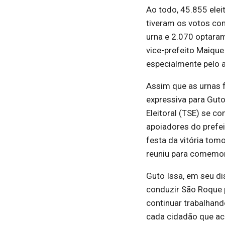
Ao todo, 45.855 ele
tiveram os votos co
urna e 2.070 optaram
vice-prefeito Maiqu
especialmente pelo 
Assim que as urnas f
expressiva para Guto
Eleitoral (TSE) se c
apoiadores do prefei
festa da vitória tom
reuniu para comemor
Guto Issa, em seu d
conduzir São Roque 
continuar trabalhand
cada cidadão que ac