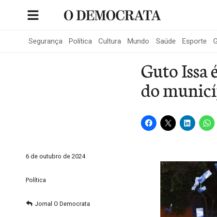
Skip
to
Portal de Notícias de São Roque
content
Segurança
Política
Cultura
Mundo
Saúde
Esporte
G
Guto Issa 
do municí
6 de outubro de 2024
Política
Jornal O Democrata