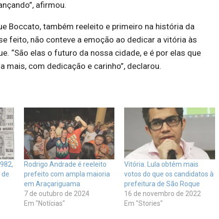
ançando”, afirmou.
ue Boccato, também reeleito e primeiro na história da
se feito, não conteve a emoção ao dedicar a vitória às
e. “São elas o futuro da nossa cidade, e é por elas que
a mais, com dedicação e carinho”, declarou.
982,
Rodrigo Andrade é reeleito
Vitória. Lula obtém mais
o de
prefeito com ampla maioria
votos do que os candidatos à
em Araçariguama
prefeitura de São Roque
7 de outubro de 2024
16 de novembro de 2022
Em "Notícias"
Em "Stories"