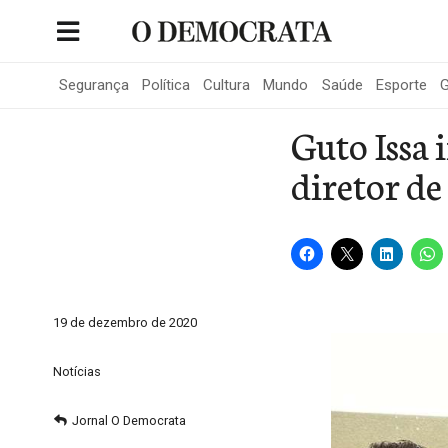
Skip
to
Portal de Notícias de São Roque
content
Segurança
Política
Cultura
Mundo
Saúde
Esporte
G
Guto Issa 
diretor d
19 de dezembro de 2020
Notícias
Jornal O Democrata