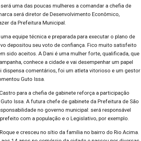
o será uma das poucas mulheres a comandar a chefia de
marca será diretor de Desenvolvimento Econômico,
azer da Prefeitura Municipal.
ma equipe técnica e preparada para executar o plano de
vo depositou seu voto de confiança. Fico muito satisfeito
m sido aceitos. A Dani é uma mulher forte, qualificada, que
ampanha, conhece a cidade e vai desempenhar um papel
 dispensa comentários, foi um atleta vitorioso e um gestor
comentou Guto Issa.
Castro para a chefia de gabinete reforça a participação
Guto Issa. A futura chefe de gabinete da Prefeitura de São
sponsabilidade no governo municipal: será responsável
 prefeito com a população e o Legislativo, por exemplo.
oque e cresceu no sítio da família no bairro do Rio Acima.
 aos 14 anos no comércio da cidade e passou por diversas