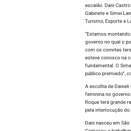
escalão. Dani Castr
Gabinete e Simei La
Turismo, Esporte e L
“Estamos montando u
governo no qual o po
com os convites tere
esteve conosco na c
fundamental. O Simei
público premiado”, 
A escolha de Danieli 
feminina no governo 
Roque terá grande re
pela interlocução do
Dani nasceu em São R
Começou a trabalhar