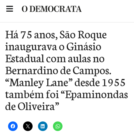
Skip
to
Portal de Notícias de São Roque
content
Há 75 anos, São Roque
inaugurava o Ginásio
Estadual com aulas no
Bernardino de Campos.
“Manley Lane” desde 1955
também foi “Epaminondas
de Oliveira”