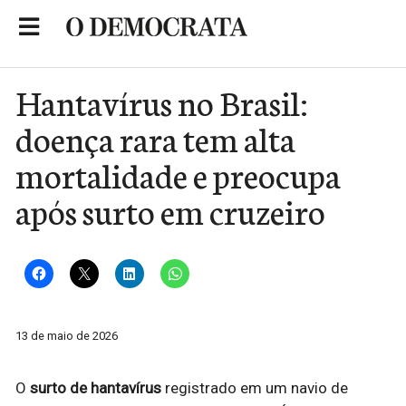
Skip
to
Portal de Notícias de São Roque
content
Hantavírus no Brasil:
doença rara tem alta
mortalidade e preocupa
após surto em cruzeiro
13 de maio de 2026
O
surto de hantavírus
registrado em um navio de