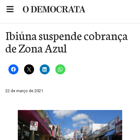
Skip
to
Portal de Notícias de São Roque
content
Ibiúna suspende cobrança
de Zona Azul
22 de março de 2021