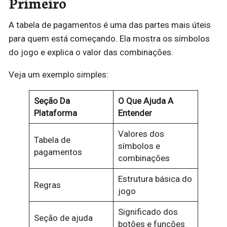
Primeiro
A tabela de pagamentos é uma das partes mais úteis
para quem está começando. Ela mostra os símbolos
do jogo e explica o valor das combinações.
Veja um exemplo simples:
Seção Da
O Que Ajuda A
Plataforma
Entender
Valores dos
Tabela de
símbolos e
pagamentos
combinações
Estrutura básica do
Regras
jogo
Significado dos
Seção de ajuda
botões e funções