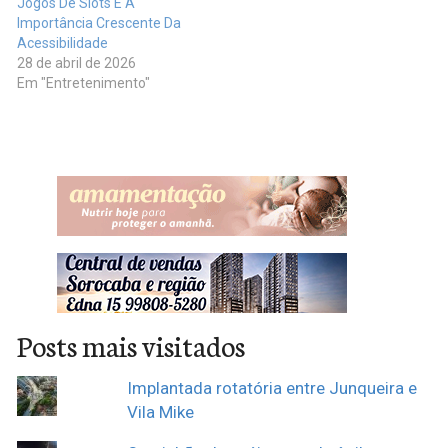
Jogos De Slots E A
Importância Crescente Da
Acessibilidade
28 de abril de 2026
Em "Entretenimento"
Posts mais visitados
Implantada rotatória entre Junqueira e
Vila Mike