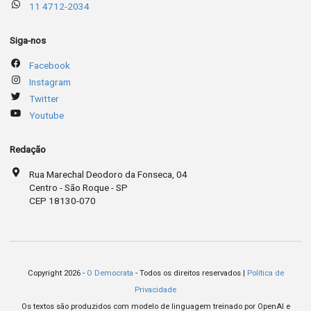
11 4712-2034
Siga-nos
Facebook
Instagram
Twitter
Youtube
Redação
Rua Marechal Deodoro da Fonseca, 04
Centro - São Roque - SP
CEP 18130-070
Copyright 2026 -
O Democrata
- Todos os direitos reservados |
Política de
Privacidade
Os textos são produzidos com modelo de linguagem treinado por OpenAI e