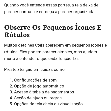
Quando você entende essas partes, a tela deixa de
parecer confusa e começa a parecer organizada.
Observe Os Pequenos Ícones E
Rótulos
Muitos detalhes úteis aparecem em pequenos ícones e
rótulos. Eles podem parecer simples, mas ajudam
muito a entender o que cada função faz.
Preste atenção em coisas como:
Configurações de som
Opção de jogo automático
Acesso à tabela de pagamentos
Seção de ajuda ou regras
Opções de tela cheia ou visualização