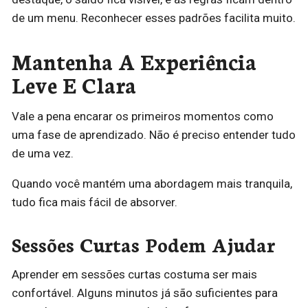
de um menu. Reconhecer esses padrões facilita muito.
Mantenha A Experiência
Leve E Clara
Vale a pena encarar os primeiros momentos como
uma fase de aprendizado. Não é preciso entender tudo
de uma vez.
Quando você mantém uma abordagem mais tranquila,
tudo fica mais fácil de absorver.
Sessões Curtas Podem Ajudar
Aprender em sessões curtas costuma ser mais
confortável. Alguns minutos já são suficientes para