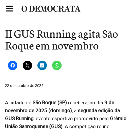
Skip
to
Portal de Notícias de São Roque
content
II GUS Running agita São
Roque em novembro
22 de outubro de 2025
A cidade de
São Roque (SP)
receberá, no dia
9 de
novembro de 2025 (domingo)
, a
segunda edição da
GUS Running
, evento esportivo promovido pelo
Grêmio
União Sanroquense (GUS)
. A competição reúne