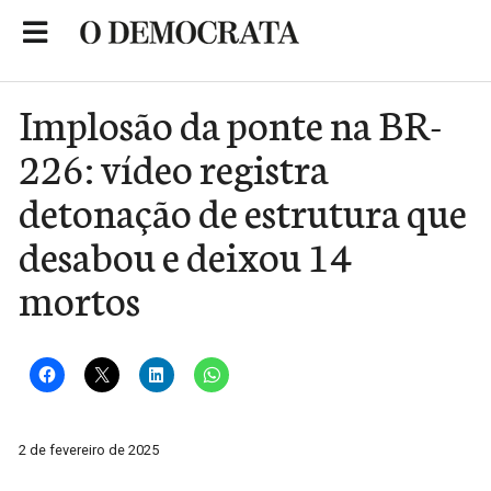
Skip
to
Portal de Notícias de São Roque
content
Implosão da ponte na BR-
226: vídeo registra
detonação de estrutura que
desabou e deixou 14
mortos
2 de fevereiro de 2025