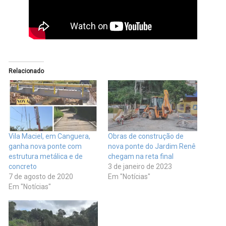
Relacionado
Vila Maciel, em Canguera,
Obras de construção de
ganha nova ponte com
nova ponte do Jardim Renê
estrutura metálica e de
chegam na reta final
concreto
3 de janeiro de 2023
7 de agosto de 2020
Em "Notícias"
Em "Notícias"