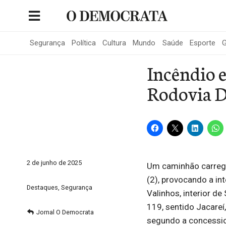
Skip
to
Portal de Notícias de São Roque
content
Segurança
Política
Cultura
Mundo
Saúde
Esporte
G
Incêndio 
Rodovia D
2 de junho de 2025
Um caminhão carreg
(2), provocando a in
Destaques
,
Segurança
Valinhos, interior d
119, sentido Jacare
Jornal O Democrata
segundo a concession