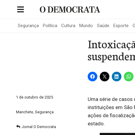
Skip
to
Portal de Notícias de São Roque
content
Segurança
Política
Cultura
Mundo
Saúde
Esporte
G
Intoxicaç
suspendem 
1 de outubro de 2025
Uma série de casos
instituições em São 
Manchete
,
Segurança
ações de fiscalizaçã
estado.
Jornal O Democrata