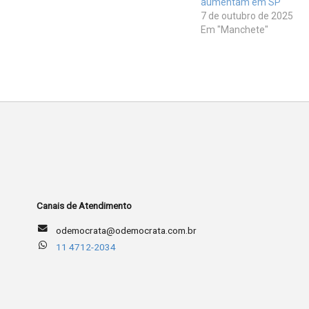
aumentam em SP
7 de outubro de 2025
Em "Manchete"
Canais de Atendimento
odemocrata@odemocrata.com.br
11 4712-2034