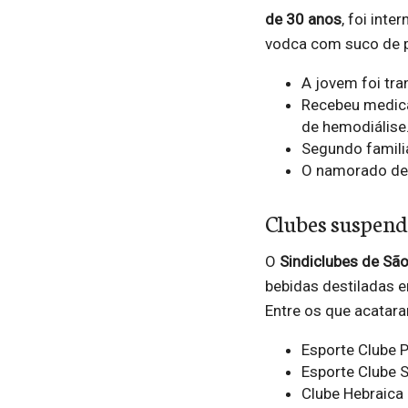
de 30 anos
, foi int
vodca com suco de 
A jovem foi tra
Recebeu medica
de hemodiálise
Segundo famili
O namorado del
Clubes suspend
O
Sindiclubes de São
bebidas destiladas 
Entre os que acatar
Esporte Clube P
Esporte Clube S
Clube Hebraica