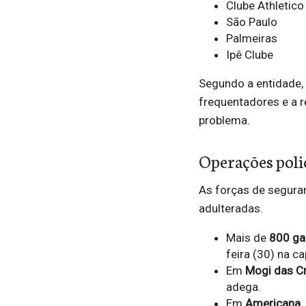
Clube Athletico
São Paulo
Palmeiras
Ipê Clube
Segundo a entidade,
frequentadores e a r
problema.
Operações polic
As forças de seguran
adulteradas.
Mais de
800 ga
feira (30) na ca
Em
Mogi das C
adega.
Em
Americana
,