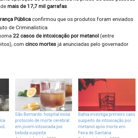
 de
mais de 17,7 mil garrafas
.
rança Pública
confirmou que os produtos foram enviados
tuto de Criminalística.
o soma
22 casos de intoxicação por metanol
(entre
itos), com
cinco mortes
já anunciadas pelo governador
São Bernardo: hospital inicia
Bahia investiga primeiro caso
dca
protocolo de morte cerebral
suspeito de intoxicação por
ol;
em jovem intoxicada por
metanol após morte em
bebida suspeita
Feira de Santana